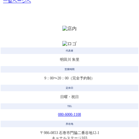
一覧ページへ
代表者
明田川 朱里
営業時間
9：00〜20：00（完全予約制）
定休日
日曜・祝日
TEL
080-6000-1108
所在地
〒986-0853 石巻市門脇二番谷地12-1
キャナルステージ103