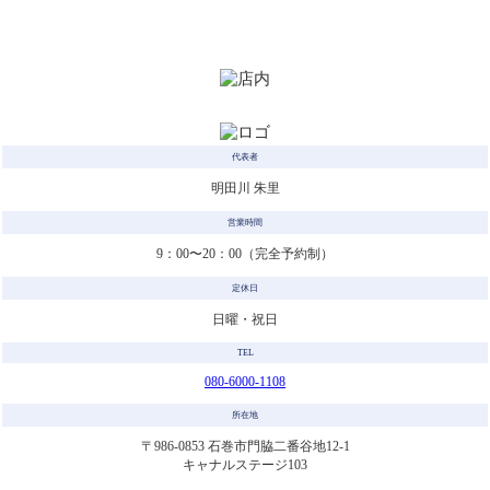
代表者
明田川 朱里
営業時間
9：00〜20：00（完全予約制）
定休日
日曜・祝日
TEL
080-6000-1108
所在地
〒986-0853 石巻市門脇二番谷地12-1
キャナルステージ103