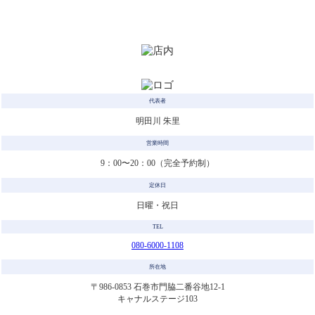
代表者
明田川 朱里
営業時間
9：00〜20：00（完全予約制）
定休日
日曜・祝日
TEL
080-6000-1108
所在地
〒986-0853 石巻市門脇二番谷地12-1
キャナルステージ103