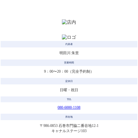
代表者
明田川 朱里
営業時間
9：00〜20：00（完全予約制）
定休日
日曜・祝日
TEL
080-6000-1108
所在地
〒986-0853 石巻市門脇二番谷地12-1
キャナルステージ103