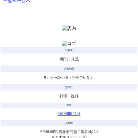
一覧ページへ
代表者
明田川 朱里
営業時間
9：00〜20：00（完全予約制）
定休日
日曜・祝日
TEL
080-6000-1108
所在地
〒986-0853 石巻市門脇二番谷地12-1
キャナルステージ103