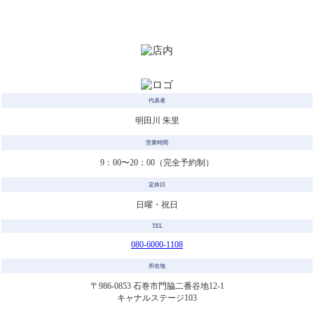
代表者
明田川 朱里
営業時間
9：00〜20：00（完全予約制）
定休日
日曜・祝日
TEL
080-6000-1108
所在地
〒986-0853 石巻市門脇二番谷地12-1
キャナルステージ103