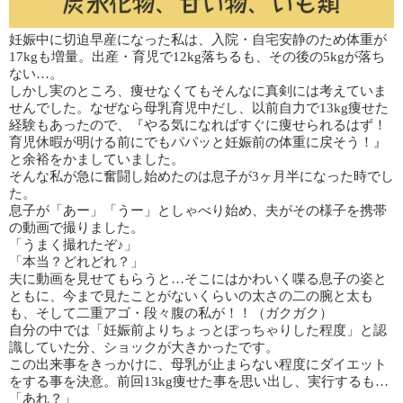
妊娠中に切迫早産になった私は、入院・自宅安静のため体重が
17kgも増量。出産・育児で12kg落ちるも、その後の5kgが落ち
ない…。
しかし実のところ、痩せなくてもそんなに真剣には考えていま
せんでした。なぜなら母乳育児中だし、以前自力で13kg痩せた
経験もあったので、『やる気になればすぐに痩せられるはず！
育児休暇が明ける前にでもパパッと妊娠前の体重に戻そう！』
と余裕をかましていました。
そんな私が急に奮闘し始めたのは息子が3ヶ月半になった時でし
た。
息子が「あー」「うー」としゃべり始め、夫がその様子を携帯
の動画で撮りました。
「うまく撮れたぞ♪」
「本当？どれどれ？」
夫に動画を見せてもらうと…そこにはかわいく喋る息子の姿と
ともに、今まで見たことがないくらいの太さの二の腕と太も
も、そして二重アゴ・段々腹の私が！！（ガクガク）
自分の中では「妊娠前よりちょっとぽっちゃりした程度」と認
識していた分、ショックが大きかったです。
この出来事をきっかけに、母乳が止まらない程度にダイエット
をする事を決意。前回13kg痩せた事を思い出し、実行するも…
「あれ？」