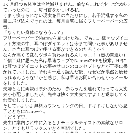
1ヶ月経つも体重は全然減りません。前ならこれで少しづつ減っ
ていったのに…。毎日首をかしげる私。
うまく痩せられない現実を目の当たりにし、若干混乱する私の
目に飛び込んできたのは、毎月自宅に届くフリーペーパーの広
告。
「なりたい身体になろう…？」
フリーペーパーでNarrowを見つけた私。でも…。様々なダイエ
ット方法の中、耳つぼダイエットは今まで聞いた事がありませ
ん。本当に耳つぼで痩せる事ができるのだろうか？
なんか高くて変なツボを買わされるんじゃ…！（壺の間違い）
半信半疑に思った私は早速ウェブでNarrowのHPを検索。HPに
は耳つぼダイエットの事やサロンのコンセプトなどが丁寧に書
かれていました。それを一通り読んだ後、なぜだか漠然と痩せ
られるんじゃないかと感じ、私は早速お問い合わせからメール
をしました。
夫婦ともに両親は県外のため、赤ちゃんを連れて行っても大丈
夫か心配しましたが、先生は快く大丈夫ですよ！と返事してく
れ安心しました。
そしていよいよ無料カウンセリングの日。ドキドキしながら息
子とともにNarrowへ。
「どうぞ♡」
先生に案内され中に入るとナチュラルテイストの素敵なサロ
ン。とてもリラックスできる空間でした。