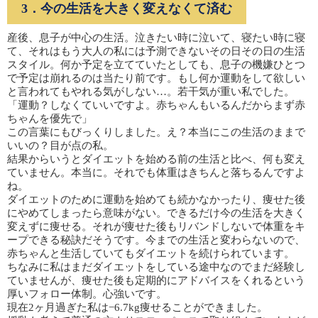
3．今の生活を大きく変えなくて済む
産後、息子が中心の生活。泣きたい時に泣いて、寝たい時に寝
て、それはもう大人の私には予測できないその日その日の生活
スタイル。何か予定を立てていたとしても、息子の機嫌ひとつ
で予定は崩れるのは当たり前です。もし何か運動をして欲しい
と言われてもやれる気がしない…。若干気が重い私でした。
「運動？しなくていいですよ。赤ちゃんもいるんだからまず赤
ちゃんを優先で」
この言葉にもびっくりしました。え？本当にこの生活のままで
いいの？目が点の私。
結果からいうとダイエットを始める前の生活と比べ、何も変え
ていません。本当に。それでも体重はきちんと落ちるんですよ
ね。
ダイエットのために運動を始めても続かなかったり、痩せた後
にやめてしまったら意味がない。できるだけ今の生活を大きく
変えずに痩せる。それが痩せた後もリバンドしないで体重をキ
ープできる秘訣だそうです。今までの生活と変わらないので、
赤ちゃんと生活していてもダイエットを続けられています。
ちなみに私はまだダイエットをしている途中なのでまだ経験し
ていませんが、痩せた後も定期的にアドバイスをくれるという
厚いフォロー体制。心強いです。
現在2ヶ月過ぎた私は−6.7kg痩せることができました。