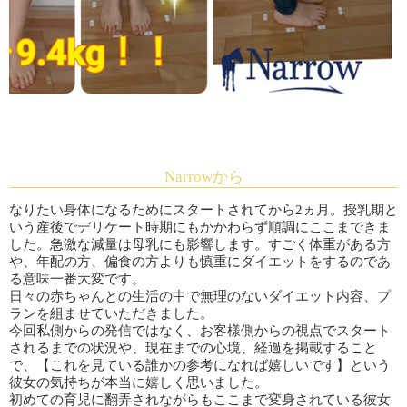
Narrowから
なりたい身体になるためにスタートされてから2ヵ月。授乳期と
いう産後でデリケート時期にもかかわらず順調にここまできま
した。急激な減量は母乳にも影響します。すごく体重がある方
や、年配の方、偏食の方よりも慎重にダイエットをするのであ
る意味一番大変です。
日々の赤ちゃんとの生活の中で無理のないダイエット内容、プ
ランを組ませていただきました。
今回私側からの発信ではなく、お客様側からの視点でスタート
されるまでの状況や、現在までの心境、経過を掲載すること
で、【これを見ている誰かの参考になれば嬉しいです】という
彼女の気持ちが本当に嬉しく思いました。
初めての育児に翻弄されながらもここまで変身されている彼女