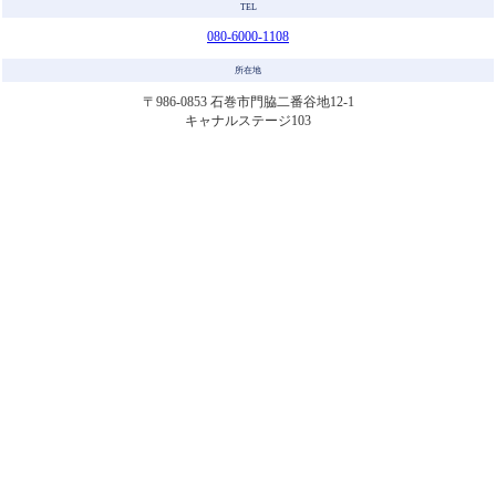
TEL
080-6000-1108
所在地
〒986-0853 石巻市門脇二番谷地12-1
キャナルステージ103