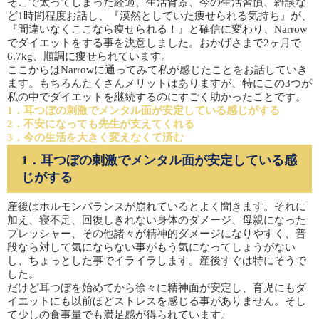
そこで太ってしまった経過、生活背景、今の生活習慣、雑談な
ど1時間程度お話し、『漠然としていた痩せられる気持ち』が、
『間違いなくここなら痩せられる！』と確信に変わり、Narrow
でダイエットをする事を決意しました。おかげさまで2ヶ月で
6.7kg、順調に痩せられています。
ここからはNarrowに通ってみて私が感じたことをお話していき
ます。もちろんたくさんメリットはありますが、特にこの3つが
私の中でダイエットを継続するのにすごく助かったことです。
1．耳つぼの刺激でメンタル面が安定している感じがする
2．不安になっても先生が支えてくれる
3．今の生活を大きく変えなくて済む
1．耳つぼの刺激でメンタル面が安定している感
じがする
産後はホルモンバランスが崩れているとよく聞きます。それに
加え、寝不足、回復しきれない身体のダメージ、母親になった
プレッシャー、その他諸々が精神的ダメージになりやすく、普
段なら対して気にならない事がもう気になってしょうがない
し、ちょっとした事でイライラします。産後すぐは特にそうで
した。
だけど耳つぼを始めてから徐々に精神面が安定し、育児にもダ
イエットにも以前ほどストレスを感じる事がありません。そし
て少しの食事量でも満足感が得られています。