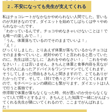
2．不安になっても先生が支えてくれる
私はチョコレートがなかなかやめられない人間でした。甘いも
のが大好きなのです。ダイエットを始めてしばらくは中々やめ
られなかったです。
「わかっているんです。チョコやめなきゃいけないことは！で
も唯一の楽しみで…！」
「うん、体重落ちているのでそのままでいいよ！」
「え！」
びっくりしました。とりあえず体重が落ちているからチョコは
そのまま食べていいと。絶対やめて！と言われると思っていた
のに。先生は頭ごなしに「あれをやめなさい！」「これをやめ
なさい！」とは言いません。きちんと体重と食事内容を見なが
らその人にあったアドバイスをワンツーマンでしてくれます。
そうしてしまった理由もきちんと聞きますので、とてもありが
たかったです。そして、1対1で色々とアドバイスしてくれます
ので、モチベーションの継続にも繋がります。ダイエットは1人
で行うと孤独です。
停滞期で体重が落ちなくなった時、何が悪いのか分からなくな
って1人で悶々とするより、きちんとした知識で一緒にがんばっ
てくれる先生が隣にいてくれるので、ここまでがんばれまし
た！